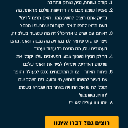
קודם נשוחח, נכיר, נצחק ונתחבר.
נאפיין! נשמע מכם מה הדרישות שלכם מהאתר, מה
בדיוק אתם רוצים להשיג ממנו. האם תרצו לידים?
האם תרצו להפנות אליו לקוחות שיתרשמו מכם?
ראיתם עם שרטוט אדריכלי? זה מה שנעשה בשלב זה,
נייצר שרטוט שיתאר לנו במדויק מה מבנה האתר, מהם
העמודים שלו, מה מטרת כל עמוד ועמוד….
החלק הכיף! נשפוך צבע. המעצבים שלנו יקבלו את
שרטוט האדריכל ויתחילו לצייר את האתר שלכם
פיתוח האתר – צוות המתכנתים נכנס לפעולה והופך
את הציור למשהו מוחשי, חי ובועט וזה השלב שבו
תוכלו לחוש את החוויה באתר מה שנקרא בשפתנו
״חווית משתמש״
יוהוווווו עולים לאוויר!
רוצים גם? דברו איתנו