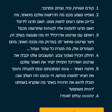
קודם נשוחח, נכיר, נצחק ונתחבר.
נאפיין! נשמע מכם מה הדרישות שלכם מהאתר, מה
בדיוק אתם רוצים להשיג ממנו. האם תרצו לידים?
האם תרצו להפנות אליו לקוחות שיתרשמו מכם?
ראיתם עם שרטוט אדריכלי? זה מה שנעשה בשלב זה,
נייצר שרטוט שיתאר לנו במדויק מה מבנה האתר, מהם
העמודים שלו, מה מטרת כל עמוד ועמוד….
החלק הכיף! נשפוך צבע. המעצבים שלנו יקבלו את
שרטוט האדריכל ויתחילו לצייר את האתר שלכם
פיתוח האתר – צוות המתכנתים נכנס לפעולה והופך
את הציור למשהו מוחשי, חי ובועט וזה השלב שבו
תוכלו לחוש את החוויה באתר מה שנקרא בשפתנו
״חווית משתמש״
יוהוווווו עולים לאוויר!