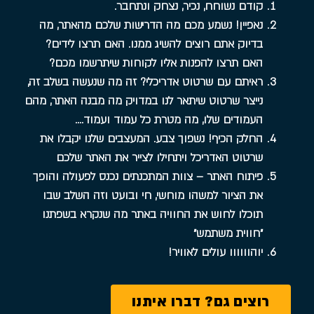
קודם נשוחח, נכיר, נצחק ונתחבר.
נאפיין! נשמע מכם מה הדרישות שלכם מהאתר, מה
בדיוק אתם רוצים להשיג ממנו. האם תרצו לידים?
האם תרצו להפנות אליו לקוחות שיתרשמו מכם?
ראיתם עם שרטוט אדריכלי? זה מה שנעשה בשלב זה,
נייצר שרטוט שיתאר לנו במדויק מה מבנה האתר, מהם
העמודים שלו, מה מטרת כל עמוד ועמוד….
החלק הכיף! נשפוך צבע. המעצבים שלנו יקבלו את
שרטוט האדריכל ויתחילו לצייר את האתר שלכם
פיתוח האתר – צוות המתכנתים נכנס לפעולה והופך
את הציור למשהו מוחשי, חי ובועט וזה השלב שבו
תוכלו לחוש את החוויה באתר מה שנקרא בשפתנו
״חווית משתמש״
יוהוווווו עולים לאוויר!
רוצים גם? דברו איתנו