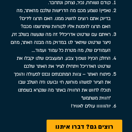
קודם נשוחח, נכיר, נצחק ונתחבר.
נאפיין! נשמע מכם מה הדרישות שלכם מהאתר, מה
בדיוק אתם רוצים להשיג ממנו. האם תרצו לידים?
האם תרצו להפנות אליו לקוחות שיתרשמו מכם?
ראיתם עם שרטוט אדריכלי? זה מה שנעשה בשלב זה,
נייצר שרטוט שיתאר לנו במדויק מה מבנה האתר, מהם
העמודים שלו, מה מטרת כל עמוד ועמוד….
החלק הכיף! נשפוך צבע. המעצבים שלנו יקבלו את
שרטוט האדריכל ויתחילו לצייר את האתר שלכם
פיתוח האתר – צוות המתכנתים נכנס לפעולה והופך
את הציור למשהו מוחשי, חי ובועט וזה השלב שבו
תוכלו לחוש את החוויה באתר מה שנקרא בשפתנו
״חווית משתמש״
יוהוווווו עולים לאוויר!
רוצים גם? דברו איתנו