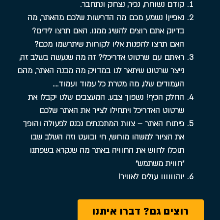
קודם נשוחח, נכיר, נצחק ונתחבר.
נאפיין! נשמע מכם מה הדרישות שלכם מהאתר, מה
בדיוק אתם רוצים להשיג ממנו. האם תרצו לידים?
האם תרצו להפנות אליו לקוחות שיתרשמו מכם?
ראיתם עם שרטוט אדריכלי? זה מה שנעשה בשלב זה,
נייצר שרטוט שיתאר לנו במדויק מה מבנה האתר, מהם
העמודים שלו, מה מטרת כל עמוד ועמוד….
החלק הכיף! נשפוך צבע. המעצבים שלנו יקבלו את
שרטוט האדריכל ויתחילו לצייר את האתר שלכם
פיתוח האתר – צוות המתכנתים נכנס לפעולה והופך
את הציור למשהו מוחשי, חי ובועט וזה השלב שבו
תוכלו לחוש את החוויה באתר מה שנקרא בשפתנו
״חווית משתמש״
יוהוווווו עולים לאוויר!
רוצים גם? דברו איתנו